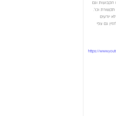
 הקבועות וגם 
תקשורת וכו'.  
א יודעים 
זין גם צפי 
https://www.yo