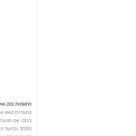
התאמות בנק אוט
במערכת קאש אפ 
בבנק. אם תנועה
2000 ובפועל היה 3000, יש אפשרות להתאים בין התנועות.