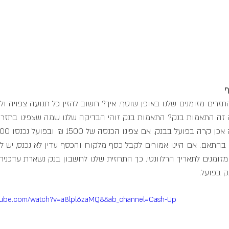
ף
זרים מזומנים שלנו באופן שוטף. איך? חשוב להזין כל תנועה צפויה ו
זה התאמות בנק? התאמות בנק זוהי הבדיקה שלנו שמה שצפינו בתזרים
בהתאם. אם היינו אמורים לקבל כסף מלקוח והכסף עדין לא נכנס, יש ל
זומנים לתאריך הרלוונטי. כך התחזית שלנו לחשבון בנק נשארת עדכנית 
 בפועל.
utube.com/watch?v=a8lpl6zaMQ8&ab_channel=Cash-Up