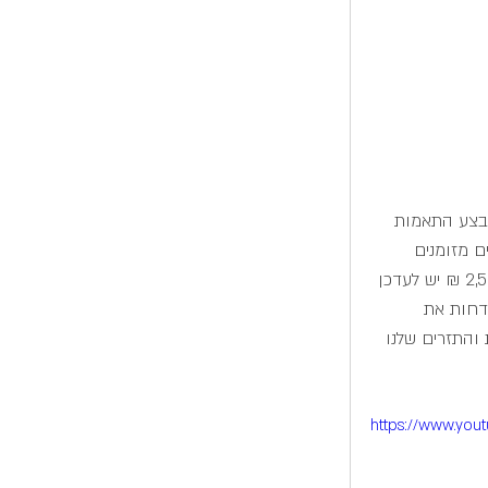
לבצע התאמות 
 מזומנים  
שלנו עד לרגע זה אכן קרה בפועל בבנק. אם צפינו הכנסה של 1500 ₪ ובפועל נכנסו 2,500 ₪ יש לעדכן 
דחות את 
והתזרים שלנו 
https://www.yo