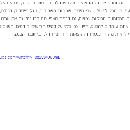
ים המזומנים את כל ההוצאות שצפויות להיות בחשבון הבנק. גם את אלו
ות. הכל. למשל – צפי מיסים, שכירות, משכורות, גוגל, פייסבוק, הנה"ח, 
ים המזומנים הכנסות צפויות, גם ברמת הצפי. מה הכוונה? גם אם אתם ל
אתם עומדים להכניס, הזינו צפי כללי על בסיס חודשים קודמים. חשוב לה
 לראות מה ההכנסות וההוצאות יחד יוצרות לנו בחשבון הבנק. 
utube.com/watch?v=8s2VlV083mE